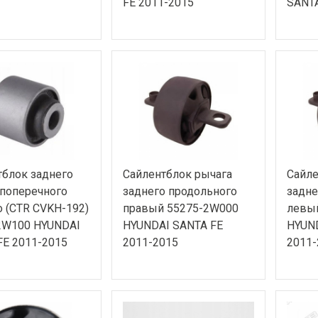
FE 2011-2015
SANTA
тблок заднего
Сайлентблок рычага
Сайле
 поперечного
заднего продольного
задне
 (CTR CVKH-192)
правый 55275-2W000
левы
2W100 HYUNDAI
HYUNDAI SANTA FE
HYUND
FE 2011-2015
2011-2015
2011-