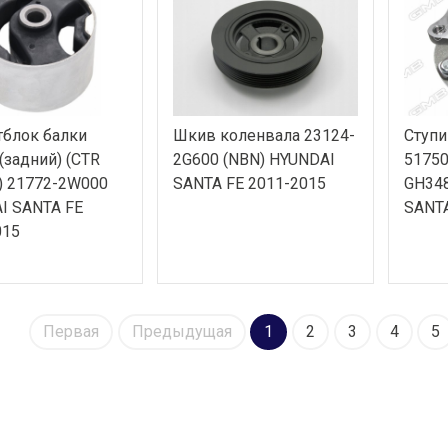
тблок балки
Шкив коленвала 23124-
Ступи
(задний) (CTR
2G600 (NBN) HYUNDAI
51750
) 21772-2W000
SANTA FE 2011-2015
GH348
I SANTA FE
SANTA
015
Первая
Предыдущая
1
2
3
4
5