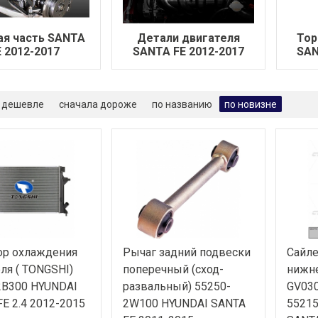
ая часть SANTA
Детали двигателя
Тор
E 2012-2017
SANTA FE 2012-2017
SAN
 дешевле
сначала дороже
по названию
по новизне
ор охлаждения
Рычаг задний подвески
Сайле
ля ( TONGSHI)
поперечный (сход-
нижне
2B300 HYUNDAI
развальный) 55250-
GV030
E 2.4 2012-2015
2W100 HYUNDAI SANTA
5521