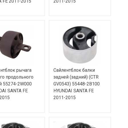
 FE 2011-2015
2011-2015
нтблок рычага
Сайлентблок балки
го продольного
задней (задний) (CTR
й 55274-2W000
GV0543) 55448-2B100
AI SANTA FE
HYUNDAI SANTA FE
2015
2011-2015