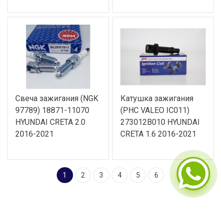
Свеча зажигания (NGK
Катушка зажигания
97789) 18871-11070
(PHC VALEO IC011)
HYUNDAI CRETA 2.0
273012B010 HYUNDAI
2016-2021
CRETA 1.6 2016-2021
1
2
3
4
5
6