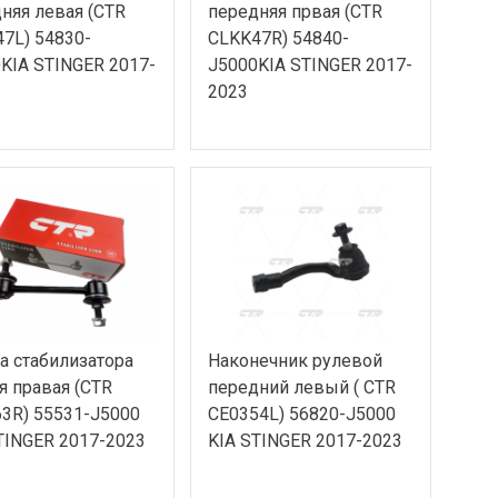
няя левая (CTR
передняя првая (CTR
7L) 54830-
CLKK47R) 54840-
KIA STINGER 2017-
J5000KIA STINGER 2017-
2023
а стабилизатора
Наконечник рулевой
я правая (CTR
передний левый ( CTR
3R) 55531-J5000
CE0354L) 56820-J5000
TINGER 2017-2023
KIA STINGER 2017-2023