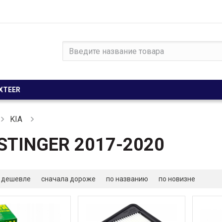
XTEER
KIA
 STINGER 2017-2020
 дешевле
сначала дороже
по названию
по новизне