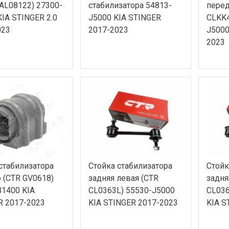
AL08122) 27300-
стабилизатора 54813-
перед
IA STINGER 2.0
J5000 KIA STINGER
CLKK4
023
2017-2023
J5000
2023
стабилизатора
Стойка стабилизатора
Стойк
 (CTR GV0618)
задняя левая (CTR
задня
B1400 KIA
CL0363L) 55530-J5000
CL036
R 2017-2023
KIA STINGER 2017-2023
KIA S