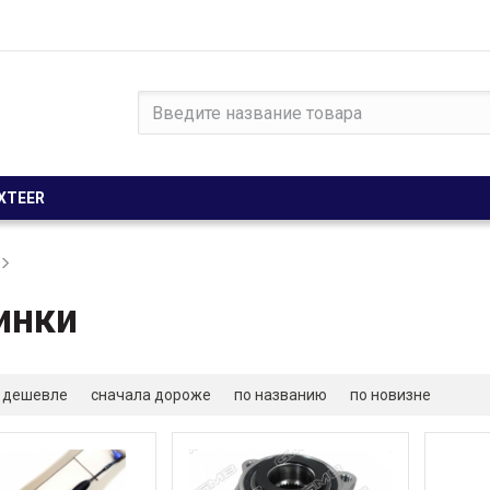
XTEER
инки
 дешевле
сначала дороже
по названию
по новизне