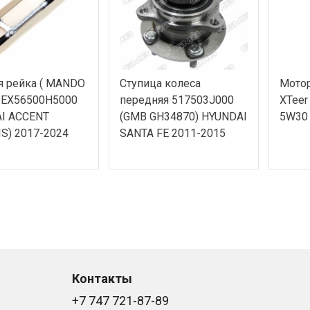
я рейка ( MANDO
Ступица колеса
Мотор
 EX56500H5000
передняя 517503J000
XTeer
I ACCENT
(GMB GH34870) HYUNDAI
5W30 
S) 2017-2024
SANTA FE 2011-2015
Контакты
+7 747 721-87-89